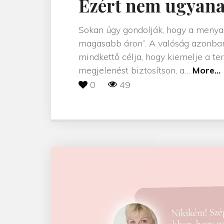
Ezért nem ugyana
Sokan úgy gondolják, hogy a menya
magasabb áron”. A valóság azonban
mindkettő célja, hogy kiemelje a t
"
megjelenést biztosítson, a
…
More...
0
49