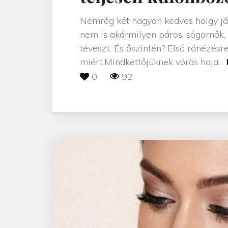
Nemrég két nagyon kedves hölgy já
nem is akármilyen páros: sógornők,
téveszt. És őszintén? Első ránézés
miért.Mindkettőjüknek vörös haja
…
0
92