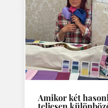
t
t
"
Amikor két hasonl
teljesen különböz