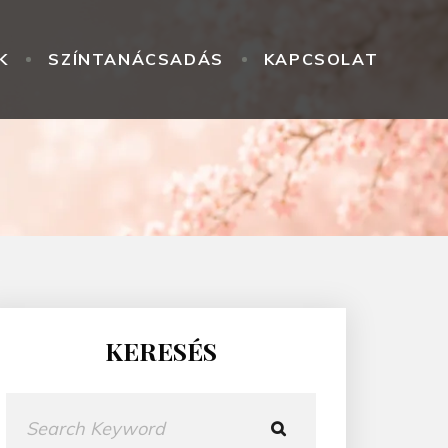
K
SZÍNTANÁCSADÁS
KAPCSOLAT
KERESÉS
K
e