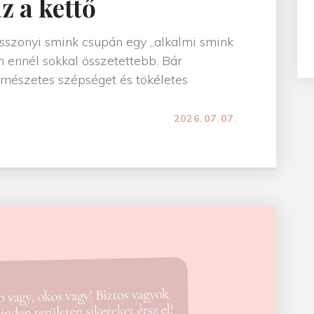
z a kettő
sszonyi smink csupán egy „alkalmi smink
 ennél sokkal összetettebb. Bár
ermészetes szépséget és tökéletes
M
2026.07.07.
e
n
y
a
s
s
z
o
n
y