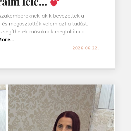
raim felé…
?
E
szakembereknek, akik bevezettek a
z
, és megosztották velem azt a tudást,
é
s segíthetek másoknak megtalálni a
"
ore...
2026.06.22.
H
n
á
e
l
m
á
u
v
g
a
y
l
a
a
n
t
a
a
z