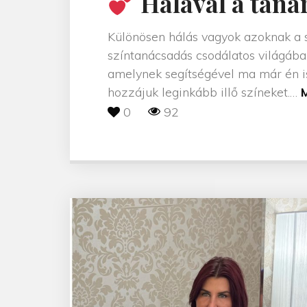
Hálával a taná
Különösen hálás vagyok azoknak a 
színtanácsadás csodálatos világába
amelynek segítségével ma már én i
r
hozzájuk leginkább illő színeket.
…
M
t
0
92