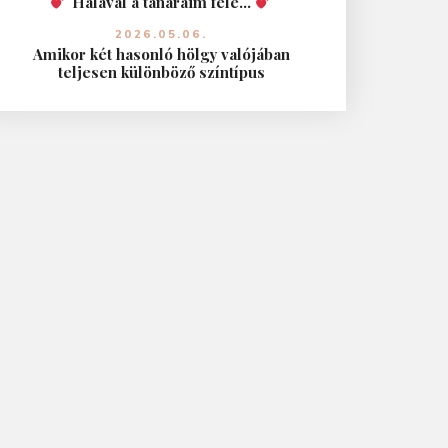
Hálával a tanáraim felé…
2026.05.06.
Amikor két hasonló hölgy valójában
teljesen különböző színtípus