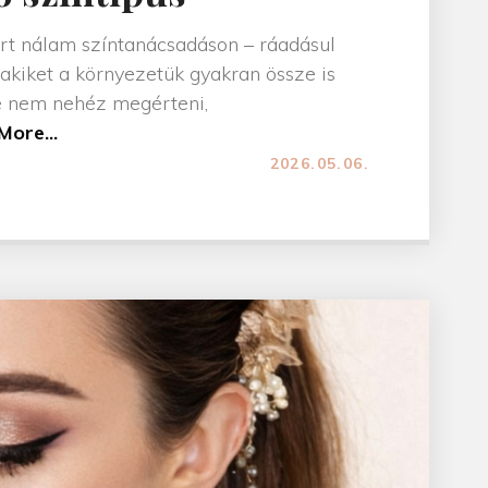
rt nálam színtanácsadáson – ráadásul
 akiket a környezetük gyakran össze is
re nem nehéz megérteni,
"
More...
A
2026.05.06.
m
i
k
o
r
k
é
t
h
a
s