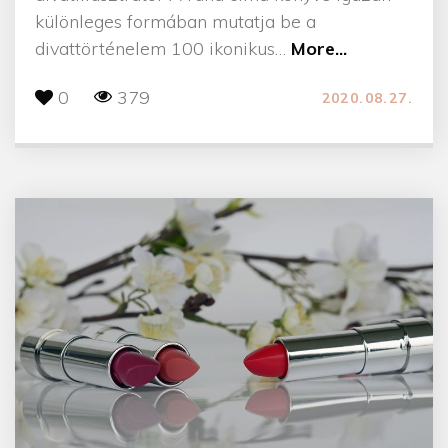
különleges formában mutatja be a
"
divattörténelem 100 ikonikus
…
More...
1
0
379
2020.08.27.
0
0
i
k
o
n
i
k
u
s
r
u
h