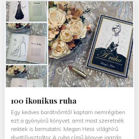
o
n
"
100 ikonikus ruha
Egy kedves barátnőmtől kaptam nemrégiben
ezt a gyönyörű könyvet, amit most szeretnék
nektek is bemutatni. Megan Hess világhírű
divatillusztrátor A ruha című könyve igazán