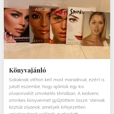
j
f
e
s
t
é
k
"
Könyvajánló
Sokaknak otthon kell most maradniuk, ezért is
jutott eszembe, hogy ajánlok egy kis
olvasnivalót sminkelés témában. A kedvenc
sminkes könyveimet gyűjtöttem össze. Vannak
köztük olyanok, amelyek kifejezetten
sminkeseknek szólnak, gyakorlott