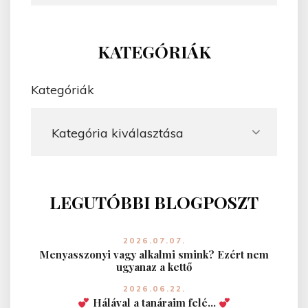
r
z
G
e
E
é
s
KATEGÓRIÁK
é
s
s
e
Kategóriák
k
l
a
LEGUTÓBBI BLOGPOSZT
p
o
2026.07.07.
z
Menyasszonyi vagy alkalmi smink? Ezért nem
ugyanaz a kettő
á
2026.06.22.
Hálával a tanáraim felé…