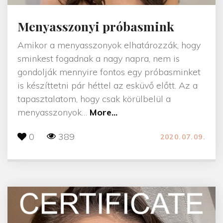
i
Menyasszonyi próbasmink
l
l
Amikor a menyasszonyok elhatározzák, hogy
á
sminkest fogadnak a nagy napra, nem is
k
gondolják mennyire fontos egy próbasminket
t
is készíttetni pár héttel az esküvő előtt. Az a
ó
tapasztalatom, hogy csak körülbelül a
l
"
menyasszonyok
…
More...
"
M
0
389
2020.07.09.
e
n
y
a
s
s
z