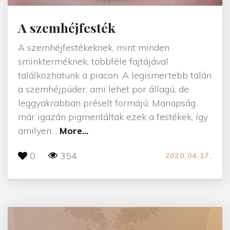
t
u
A szemhéjfesték
s
A szemhéjfestékeknek, mint minden
v
sminkterméknek, többféle fajtájával
o
találkozhatunk a piacon. A legismertebb talán
n
a szemhéjpúder, ami lehet por állagú, de
a
leggyakrabban préselt formájú. Manapság
l
már igazán pigmentáltak ezek a festékek, így
"
"
amilyen
…
More...
A
0
354
2020.04.17.
s
z
e
m
h
é