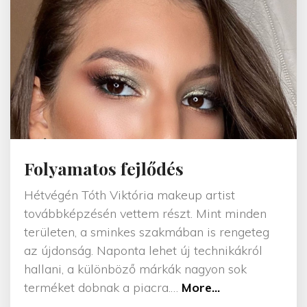
o
n
y
i
p
r
ó
b
a
Folyamatos fejlődés
s
Hétvégén Tóth Viktória makeup artist
m
továbbképzésén vettem részt. Mint minden
i
területen, a sminkes szakmában is rengeteg
n
az újdonság. Naponta lehet új technikákról
k
hallani, a különböző márkák nagyon sok
"
"
terméket dobnak a piacra.
…
More...
F