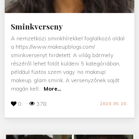
s
"
Sminkverseny
A nemzetközi sminkhírekkel foglalkozó oldal
a https://www.makeupblogs.com/
sminkversenyt hirdetett. A világ bármely
részéről lehet fotót küldeni 5 kategóriában,
például füstös szem vagy ‘no makeup’
makeup, glam smink. A versenyzőnek saját
"
magán kell
…
More...
S
0
378
2020.05.20.
m
i
n
k
v