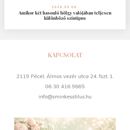
s
2026.05.06.
a
Amikor két hasonló hölgy valójában teljesen
különböző színtípus
KAPCSOLAT
2119 Pécel, Álmos vezér utca 24. fszt. 1.
06 30 416 9865
info@sminkesstilus.hu