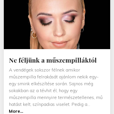
á
g
n
a
p
j
a
"
Ne féljünk a műszempilláktól
A vendégek sokszor félnek amikor
műszempilla felrakását ajánlom nekik egy-
egy smink elkészítése során. Sajnos még
sokakban az a tévhit él, hogy egy
műszempilla mennyire természetellenes, mű
hatást kelt, színpadias viselet. Pedig a
…
"
More...