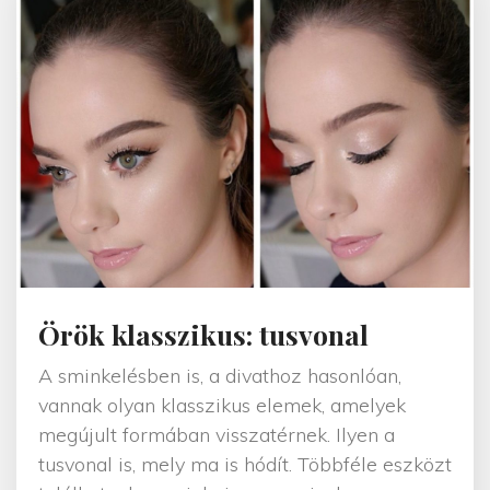
e
r
s
e
n
y
"
Örök klasszikus: tusvonal
A sminkelésben is, a divathoz hasonlóan,
vannak olyan klasszikus elemek, amelyek
megújult formában visszatérnek. Ilyen a
tusvonal is, mely ma is hódít. Többféle eszközt