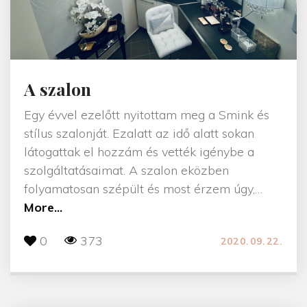
A szalon
Egy évvel ezelőtt nyitottam meg a Smink és
stílus szalonját. Ezalatt az idő alatt sokan
látogattak el hozzám és vették igénybe a
szolgáltatásaimat. A szalon eközben
folyamatosan szépült és most érzem úgy,
…
"
More...
A
0
373
2020.09.22.
s
z
a
l