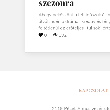
szezonra
Ahogy beköszönt a téli időszak és 
átvált: idén a drámai, kreatív és 
feltétlenül az erőteljes, „túl sok” é
0
192
KAPCSOLAT
2119 Pécel, Álmos vezér utca