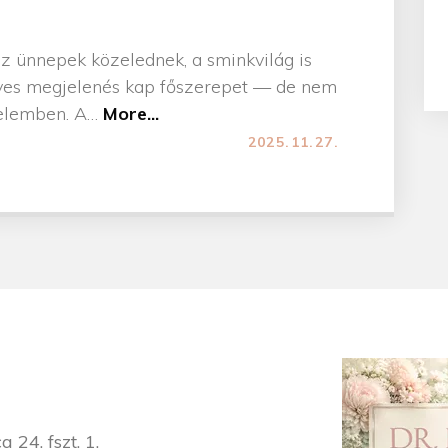
az ünnepek közelednek, a sminkvilág is
fényes megjelenés kap főszerepet — de nem
"
rtelemben. A
…
More...
Ü
2025.11.27.
n
n
e
p
i
s
m
i
n
k
2
 24. fszt. 1.