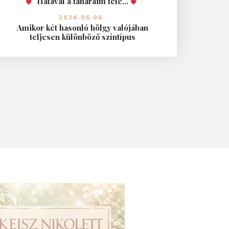
Hálával a tanáraim felé…
2026.05.06.
Amikor két hasonló hölgy valójában
teljesen különböző színtípus