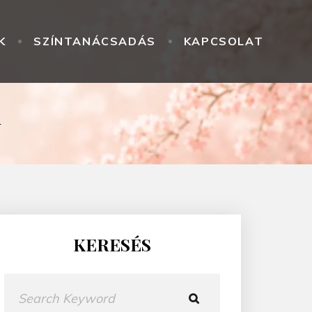
K
SZÍNTANÁCSADÁS
KAPCSOLAT
d
KERESÉS
K
e