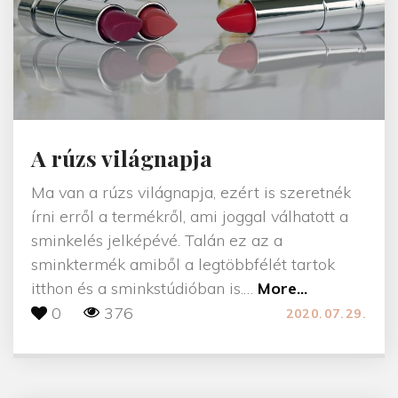
m
i
n
k
h
a
A rúzs világnapja
r
m
Ma van a rúzs világnapja, ezért is szeretnék
o
írni erről a termékről, ami joggal válhatott a
n
sminkelés jelképévé. Talán ez az a
i
sminktermék amiből a legtöbbfélét tartok
á
"
itthon és a sminkstúdióban is.
…
More...
j
A
0
376
2020.07.29.
a
r
"
ú
z