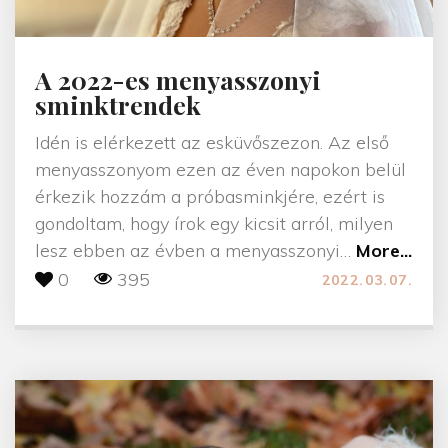
A 2022-es menyasszonyi
sminktrendek
Idén is elérkezett az esküvőszezon. Az első
menyasszonyom ezen az éven napokon belül
érkezik hozzám a próbasminkjére, ezért is
gondoltam, hogy írok egy kicsit arról, milyen
"
lesz ebben az évben a menyasszonyi
…
More...
A
0
395
2022.03.07.
2
0
2
2
-
e