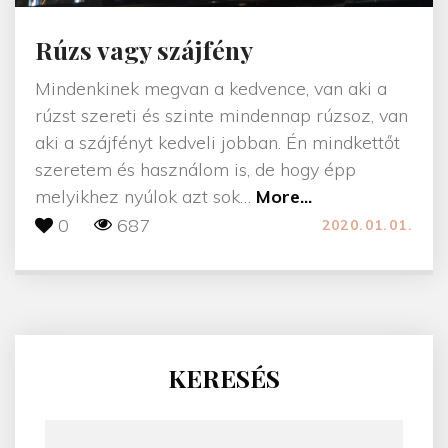
i
n
Rúzs vagy szájfény
k
t
Mindenkinek megvan a kedvence, van aki a
e
rúzst szereti és szinte mindennap rúzsoz, van
r
aki a szájfényt kedveli jobban. Én mindkettőt
m
szeretem és használom is, de hogy épp
é
"
melyikhez nyúlok azt sok
…
More...
k
R
0
687
2020.01.01.
e
ú
k
z
"
s
v
a
KERESÉS
g
y
K
s