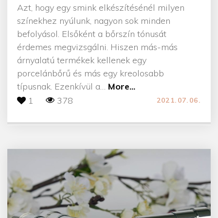
Azt, hogy egy smink elkészítésénél milyen
színekhez nyúlunk, nagyon sok minden
befolyásol. Elsőként a bőrszín tónusát
érdemes megvizsgálni. Hiszen más-más
árnyalatú termékek kellenek egy
porcelánbőrű és más egy kreolosabb
"
típusnak. Ezenkívül a
…
More...
S
1
378
2021.07.06.
z
í
n
e
k
é
s
a
s