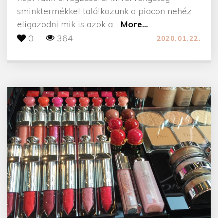
sminktermékkel találkozunk a piacon nehéz
"
eligazodni mik is azok a
…
More...
L
0
364
2020.01.22.
e
g
f
o
n
t
o
s
a
b
b
s
m