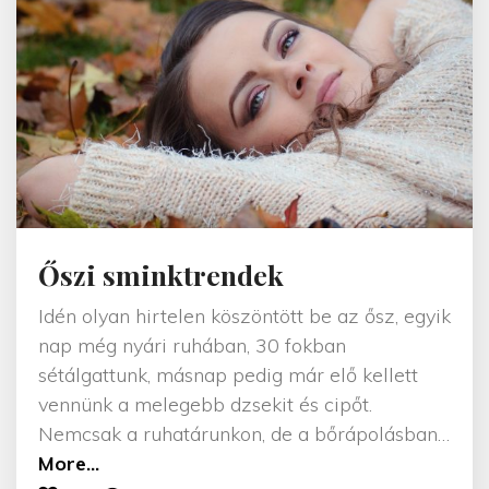
s
m
e
n
y
a
s
s
z
Őszi sminktrendek
o
n
Idén olyan hirtelen köszöntött be az ősz, egyik
y
nap még nyári ruhában, 30 fokban
i
sétálgattunk, másnap pedig már elő kellett
s
vennünk a melegebb dzsekit és cipőt.
m
Nemcsak a ruhatárunkon, de a bőrápolásban
…
i
"
More...