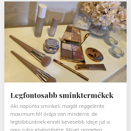
s
v
i
l
á
g
n
a
p
j
a
"
Legfontosabb sminktermékek
Aki naponta sminkeli magát reggelente
maximum fél órája van minderre, de
legtöbbünknek ennél kevesebb ideje jut a
napi rutin elvégzésére. Mivel rengeteg