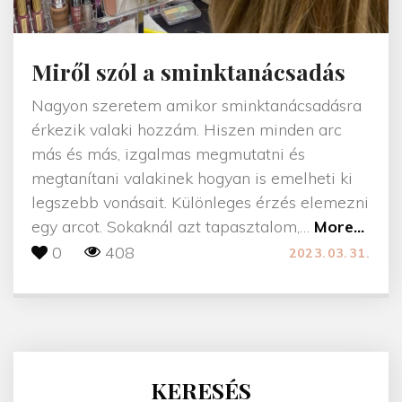
Miről szól a sminktanácsadás
Nagyon szeretem amikor sminktanácsadásra
érkezik valaki hozzám. Hiszen minden arc
más és más, izgalmas megmutatni és
megtanítani valakinek hogyan is emelheti ki
legszebb vonásait. Különleges érzés elemezni
"
egy arcot. Sokaknál azt tapasztalom,
…
More...
M
0
408
2023.03.31.
i
r
ő
l
s
KERESÉS
z