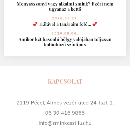
á
Menyasszonyi vagy alkalmi smink? Ezért nem
s
ugyanaz a kettő
"
2026.06.22.
Hálával a tanáraim felé…
2026.05.06.
Amikor két hasonló hölgy valójában teljesen
különböző színtípus
KAPCSOLAT
2119 Pécel, Álmos vezér utca 24. fszt. 1.
06 30 416 9865
info@sminkesstilus.hu