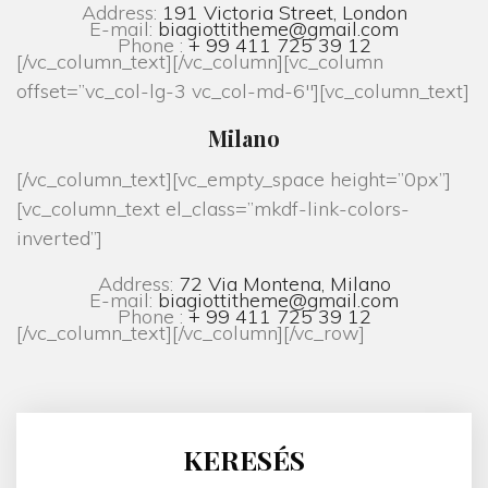
Address:
191 Victoria Street, London
E-mail:
biagiottitheme@gmail.com
Phone :
+ 99 411 725 39 12
[/vc_column_text][/vc_column][vc_column
offset=”vc_col-lg-3 vc_col-md-6″][vc_column_text]
Milano
[/vc_column_text][vc_empty_space height=”0px”]
[vc_column_text el_class=”mkdf-link-colors-
inverted”]
Address:
72 Via Montena, Milano
E-mail:
biagiottitheme@gmail.com
Phone :
+ 99 411 725 39 12
[/vc_column_text][/vc_column][/vc_row]
KERESÉS