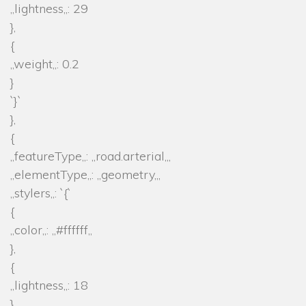
„lightness„: 29
},
{
„weight„: 0.2
}
`}`
},
{
„featureType„: „road.arterial„,
„elementType„: „geometry„,
„stylers„: `{`
{
„color„: „#ffffff„
},
{
„lightness„: 18
}