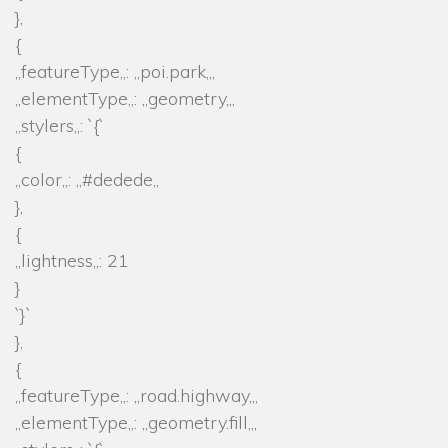
},
{
„featureType„: „poi.park„,
„elementType„: „geometry„,
„stylers„: `{`
{
„color„: „#dedede„
},
{
„lightness„: 21
}
`}`
},
{
„featureType„: „road.highway„,
„elementType„: „geometry.fill„,