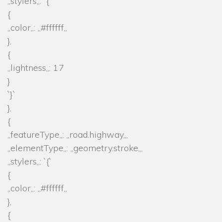
„stylers„: `{`
{
„color„: „#ffffff„
},
{
„lightness„: 17
}
`}`
},
{
„featureType„: „road.highway„,
„elementType„: „geometry.stroke„,
„stylers„: `{`
{
„color„: „#ffffff„
},
{