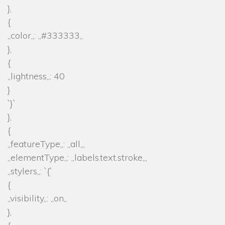
},
{
„color„: „#333333„
},
{
„lightness„: 40
}
`}`
},
{
„featureType„: „all„,
„elementType„: „labels.text.stroke„,
„stylers„: `{`
{
„visibility„: „on„
},