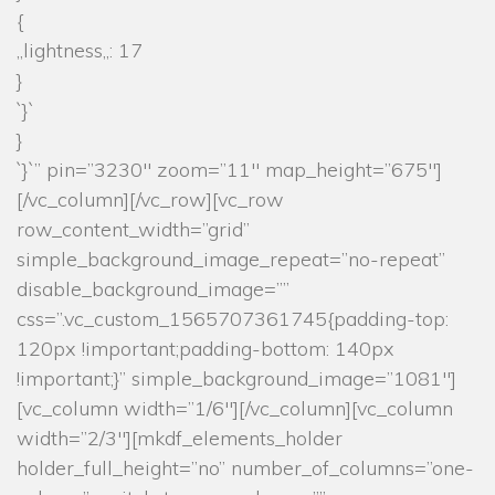
{
„lightness„: 17
}
`}`
}
`}`” pin=”3230″ zoom=”11″ map_height=”675″]
[/vc_column][/vc_row][vc_row
row_content_width=”grid”
simple_background_image_repeat=”no-repeat”
disable_background_image=””
css=”.vc_custom_1565707361745{padding-top:
120px !important;padding-bottom: 140px
!important;}” simple_background_image=”1081″]
[vc_column width=”1/6″][/vc_column][vc_column
width=”2/3″][mkdf_elements_holder
holder_full_height=”no” number_of_columns=”one-