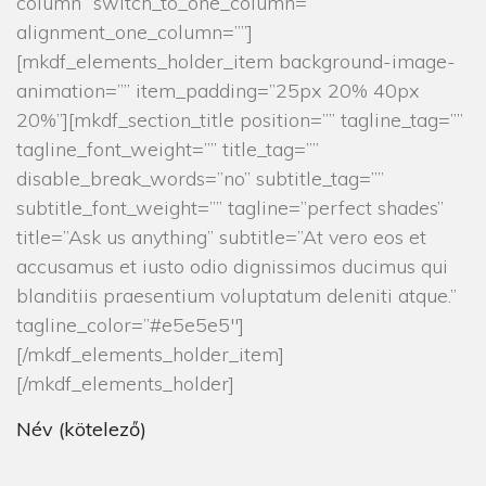
column” switch_to_one_column=””
alignment_one_column=””]
[mkdf_elements_holder_item background-image-
animation=”” item_padding=”25px 20% 40px
20%”][mkdf_section_title position=”” tagline_tag=””
tagline_font_weight=”” title_tag=””
disable_break_words=”no” subtitle_tag=””
subtitle_font_weight=”” tagline=”perfect shades”
title=”Ask us anything” subtitle=”At vero eos et
accusamus et iusto odio dignissimos ducimus qui
blanditiis praesentium voluptatum deleniti atque.”
tagline_color=”#e5e5e5″]
[/mkdf_elements_holder_item]
[/mkdf_elements_holder]
Név (kötelező)