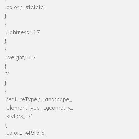
„color„: „#fefefe„
},
{
„lightness„: 17
},
{
„weight„: 1.2
}
`}`
},
{
„featureType„: „landscape„,
„elementType„: „geometry„,
„stylers„: `{`
{
„color„: „#f5f5f5„