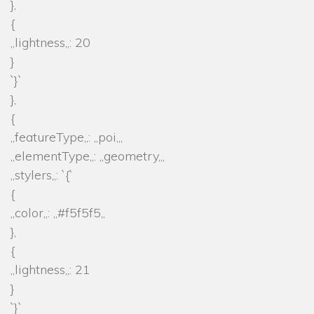
},
{
„lightness„: 20
}
`}`
},
{
„featureType„: „poi„,
„elementType„: „geometry„,
„stylers„: `{`
{
„color„: „#f5f5f5„
},
{
„lightness„: 21
}
`}`