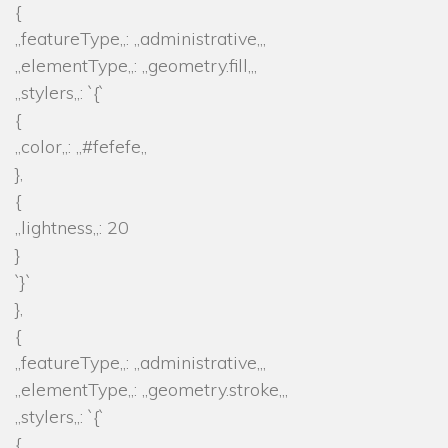
{
„featureType„: „administrative„,
„elementType„: „geometry.fill„,
„stylers„: `{`
{
„color„: „#fefefe„
},
{
„lightness„: 20
}
`}`
},
{
„featureType„: „administrative„,
„elementType„: „geometry.stroke„,
„stylers„: `{`
{