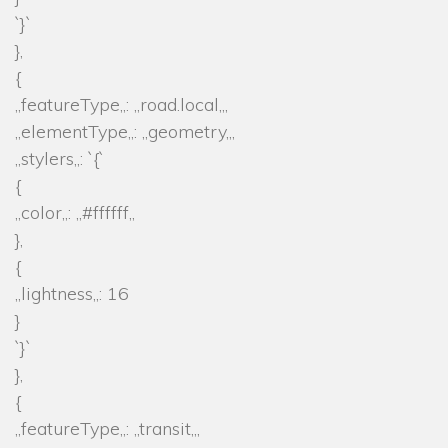
`}`
},
{
„featureType„: „road.local„,
„elementType„: „geometry„,
„stylers„: `{`
{
„color„: „#ffffff„
},
{
„lightness„: 16
}
`}`
},
{
„featureType„: „transit„,