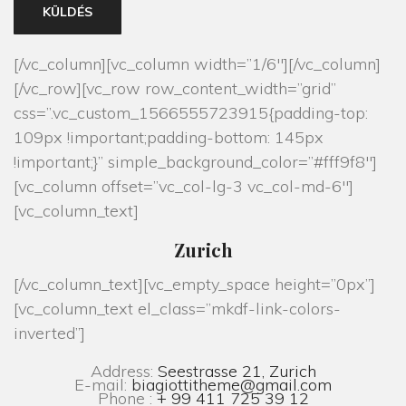
[/vc_column][vc_column width=”1/6″][/vc_column]
[/vc_row][vc_row row_content_width=”grid”
css=”.vc_custom_1566555723915{padding-top:
109px !important;padding-bottom: 145px
!important;}” simple_background_color=”#fff9f8″]
[vc_column offset=”vc_col-lg-3 vc_col-md-6″]
[vc_column_text]
Zurich
[/vc_column_text][vc_empty_space height=”0px”]
[vc_column_text el_class=”mkdf-link-colors-
inverted”]
Address:
Seestrasse 21, Zurich
E-mail:
biagiottitheme@gmail.com
Phone :
+ 99 411 725 39 12