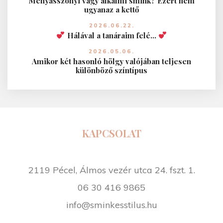
Menyasszonyi vagy alkalmi smink? Ezért nem
ugyanaz a kettő
2026.06.22.
Hálával a tanáraim felé…
2026.05.06.
Amikor két hasonló hölgy valójában teljesen
különböző színtípus
KAPCSOLAT
2119 Pécel, Álmos vezér utca 24. fszt. 1.
06 30 416 9865
info@sminkesstilus.hu