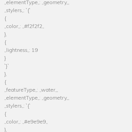
„elementType„: „geometry„,
„stylers„: `{`
{
„color„: „#f2f2f2„
},
{
„lightness„: 19
}
`}`
},
{
„featureType„: „water„,
„elementType„: „geometry„,
„stylers„: `{`
{
„color„: „#e9e9e9„
},