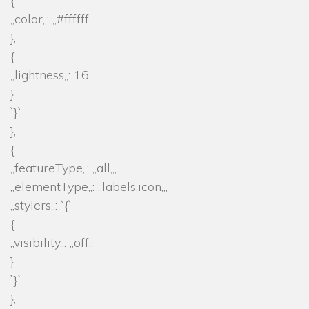
{
„color„: „#ffffff„
},
{
„lightness„: 16
}
`}`
},
{
„featureType„: „all„,
„elementType„: „labels.icon„,
„stylers„: `{`
{
„visibility„: „off„
}
`}`
},