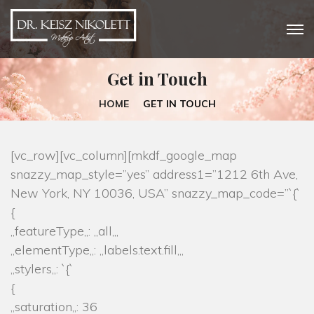
Get in Touch
HOME
GET IN TOUCH
[vc_row][vc_column][mkdf_google_map
snazzy_map_style=”yes” address1=”1212 6th Ave,
New York, NY 10036, USA” snazzy_map_code=”`{`
{
„featureType„: „all„,
„elementType„: „labels.text.fill„,
„stylers„: `{`
{
„saturation„: 36