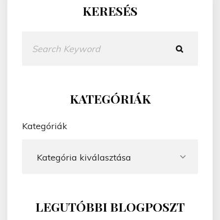
KERESÉS
K
e
r
e
s
KATEGÓRIÁK
é
s
Kategóriák
LEGUTÓBBI BLOGPOSZT