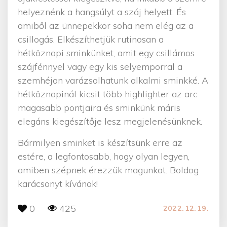
helyeznénk a hangsúlyt a száj helyett. És
amiből az ünnepekkor soha nem elég az a
csillogás. Elkészíthetjük rutinosan a
hétköznapi sminkünket, amit egy csillámos
szájfénnyel vagy egy kis selyemporral a
szemhéjon varázsolhatunk alkalmi sminkké. A
hétköznapinál kicsit több highlighter az arc
magasabb pontjaira és sminkünk máris
elegáns kiegészítője lesz megjelenésünknek.
Bármilyen sminket is készítsünk erre az
estére, a legfontosabb, hogy olyan legyen,
amiben szépnek érezzük magunkat. Boldog
karácsonyt kívánok!
0
425
2022.12.19.