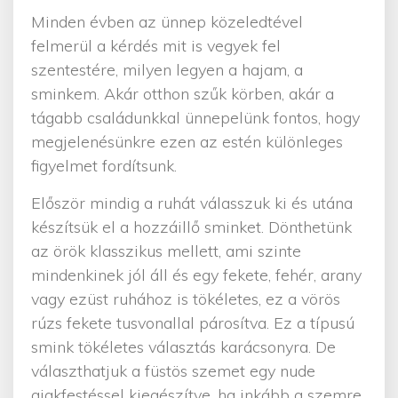
Minden évben az ünnep közeledtével
felmerül a kérdés mit is vegyek fel
szentestére, milyen legyen a hajam, a
sminkem. Akár otthon szűk körben, akár a
tágabb családunkkal ünnepelünk fontos, hogy
megjelenésünkre ezen az estén különleges
figyelmet fordítsunk.
Először mindig a ruhát válasszuk ki és utána
készítsük el a hozzáillő sminket. Dönthetünk
az örök klasszikus mellett, ami szinte
mindenkinek jól áll és egy fekete, fehér, arany
vagy ezüst ruhához is tökéletes, ez a vörös
rúzs fekete tusvonallal párosítva. Ez a típusú
smink tökéletes választás karácsonyra. De
választhatjuk a füstös szemet egy nude
ajakfestéssel kiegészítve, ha inkább a szemre