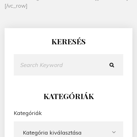
[/vc_row]
KERESÉS
K
e
r
e
s
KATEGÓRIÁK
é
s
Kategóriák