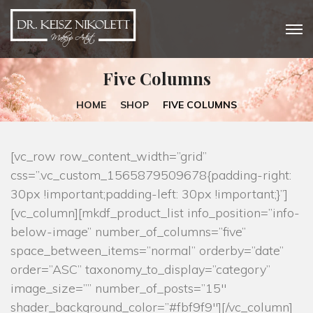
Five Columns
HOME
SHOP
FIVE COLUMNS
[vc_row row_content_width=”grid”
css=”.vc_custom_1565879509678{padding-right:
30px !important;padding-left: 30px !important;}”]
[vc_column][mkdf_product_list info_position=”info-
below-image” number_of_columns=”five”
space_between_items=”normal” orderby=”date”
order=”ASC” taxonomy_to_display=”category”
image_size=”” number_of_posts=”15″
shader_background_color=”#fbf9f9″][/vc_column]