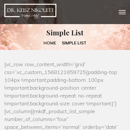
Simple List
HOME
SIMPLE LIST
[vc_row row_content_width=”grid”
css=”.vc_custom_1568121859725{padding-top:
104px !important;padding-bottom: 100px
!important;background-position: center
!important;background-repeat: no-repeat
!important;background-size: cover !important;}”]
[vc_column][mkdf_product_list_simple
number_of_columns=”four”
space_between_items=”normal” orderby=”date”