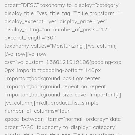
order=”DESC” taxonomy_to_display=”category”
display_title=”yes” title_tag=”” title_transform=””
display_excerpt=”yes” display_price=”yes”
display_rating=”no” number_of_posts=”12″
excerpt_length=”30″
taxonomy_values=”Moisturizing”][/vc_column]
[/vc_row][vc_row
css=”.vc_custom_1568121919186{padding-top:
0px !important;padding-bottom: 140px
!important;background-position: center
!important;background-repeat: no-repeat
!important;background-size: cover !important;}”]
[vc_column][mkdf_product_list_simple
number_of_columns=”four”
space_between_items=”normal” orderby=”date”
order=”ASC” taxonomy_to_display=”category”