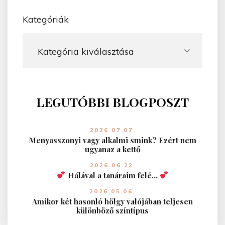
s
Kategóriák
LEGUTÓBBI BLOGPOSZT
2026.07.07.
Menyasszonyi vagy alkalmi smink? Ezért nem
ugyanaz a kettő
2026.06.22.
Hálával a tanáraim felé…
2026.05.06.
Amikor két hasonló hölgy valójában teljesen
különböző színtípus