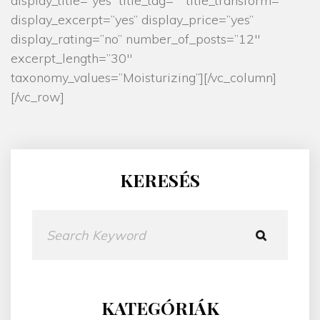
display_title=”yes” title_tag=”” title_transform=””
display_excerpt=”yes” display_price=”yes”
display_rating=”no” number_of_posts=”12″
excerpt_length=”30″
taxonomy_values=”Moisturizing”][/vc_column]
[/vc_row]
KERESÉS
K
e
r
e
s
KATEGÓRIÁK
é