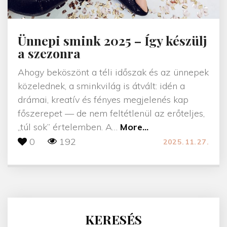
Ünnepi smink 2025 – Így készülj
a szezonra
Ahogy beköszönt a téli időszak és az ünnepek
közelednek, a sminkvilág is átvált: idén a
drámai, kreatív és fényes megjelenés kap
főszerepet — de nem feltétlenül az erőteljes,
"
„túl sok” értelemben. A
…
More...
Ü
0
192
2025.11.27.
n
n
e
p
i
KERESÉS
s