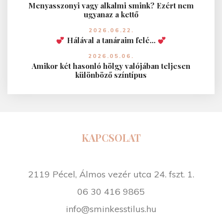
ü
Menyasszonyi vagy alkalmi smink? Ezért nem
l
ugyanaz a kettő
j
2026.06.22.
Hálával a tanáraim felé…
a
s
2026.05.06.
Amikor két hasonló hölgy valójában teljesen
z
különböző színtípus
e
z
o
n
r
KAPCSOLAT
a
"
2119 Pécel, Álmos vezér utca 24. fszt. 1.
06 30 416 9865
info@sminkesstilus.hu