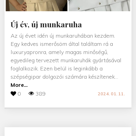
Új év, új munkaruha
Az új évet idén új munkaruhában kezdem.
Egy kedves ismerősöm által találtam rá a
luxuryapronra, amely magas minőségű,
egyedileg tervezett munkaruhák gyártásával
foglalkozik. Ezen belül is leginkább a
szépségipar dolgozói számára készítenek
…
"
More...
Ú
0
389
2024.01.11.
j
é
v
,
ú