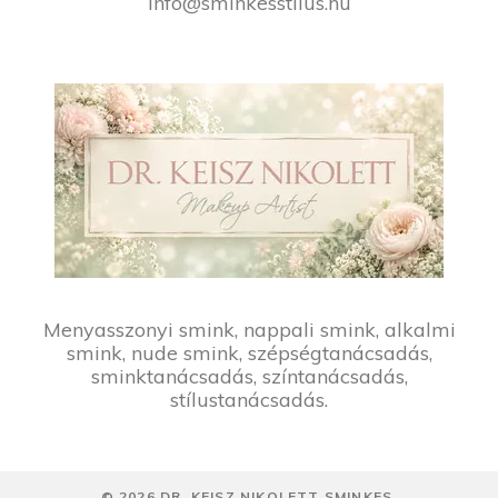
info@sminkesstilus.hu
Menyasszonyi smink, nappali smink, alkalmi
smink, nude smink, szépségtanácsadás,
sminktanácsadás, színtanácsadás,
stílustanácsadás.
©
2026
DR. KEISZ NIKOLETT SMINKES,