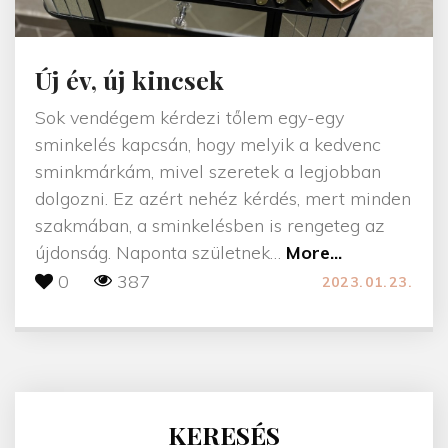
Új év, új kincsek
Sok vendégem kérdezi tőlem egy-egy
sminkelés kapcsán, hogy melyik a kedvenc
sminkmárkám, mivel szeretek a legjobban
dolgozni. Ez azért nehéz kérdés, mert minden
szakmában, a sminkelésben is rengeteg az
"
újdonság. Naponta születnek
…
More...
Ú
0
387
2023.01.23.
j
é
v
,
ú
KERESÉS
j