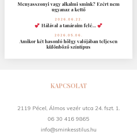
Menyasszonyi vagy alkalmi smink? Ezért nem
ugyanaz a kettő
2026.06.22.
Hálával a tanáraim felé…
2026.05.06.
Amikor két hasonló hölgy valójában teljesen
különböző színtípus
KAPCSOLAT
2119 Pécel, Álmos vezér utca 24. fszt. 1.
06 30 416 9865
info@sminkesstilus.hu