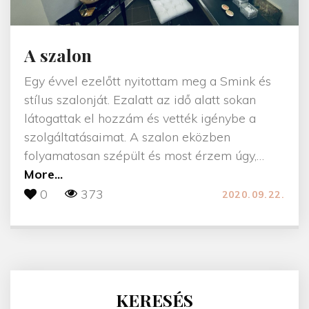
A szalon
Egy évvel ezelőtt nyitottam meg a Smink és
stílus szalonját. Ezalatt az idő alatt sokan
látogattak el hozzám és vették igénybe a
szolgáltatásaimat. A szalon eközben
folyamatosan szépült és most érzem úgy,
…
"
More...
A
0
373
2020.09.22.
s
z
a
l
o
KERESÉS
n