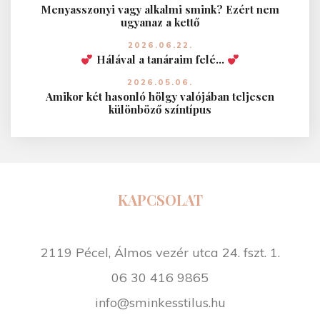
Menyasszonyi vagy alkalmi smink? Ezért nem
ugyanaz a kettő
2026.06.22.
Hálával a tanáraim felé…
2026.05.06.
Amikor két hasonló hölgy valójában teljesen
különböző színtípus
KAPCSOLAT
2119 Pécel, Álmos vezér utca 24. fszt. 1.
06 30 416 9865
info@sminkesstilus.hu