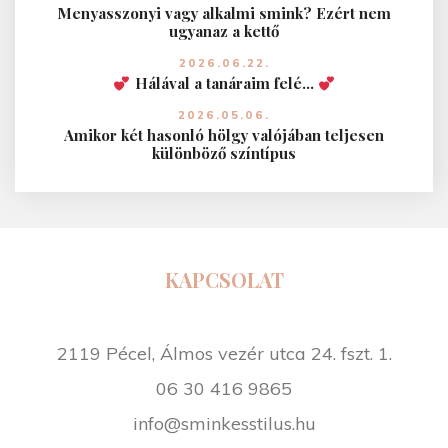
Menyasszonyi vagy alkalmi smink? Ezért nem
ugyanaz a kettő
2026.06.22.
Hálával a tanáraim felé…
2026.05.06.
Amikor két hasonló hölgy valójában teljesen
különböző színtípus
KAPCSOLAT
2119 Pécel, Álmos vezér utca 24. fszt. 1.
06 30 416 9865
info@sminkesstilus.hu