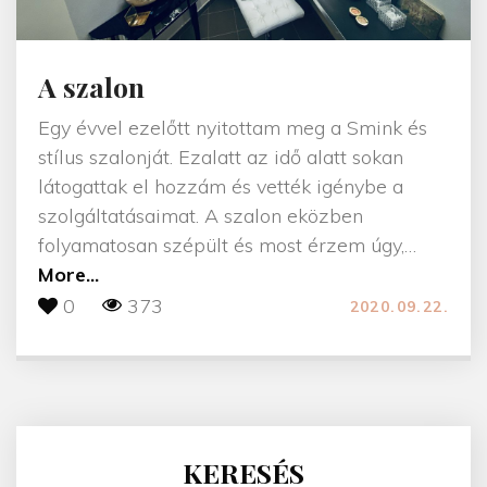
A szalon
Egy évvel ezelőtt nyitottam meg a Smink és
stílus szalonját. Ezalatt az idő alatt sokan
látogattak el hozzám és vették igénybe a
szolgáltatásaimat. A szalon eközben
folyamatosan szépült és most érzem úgy,
…
"
More...
A
0
373
2020.09.22.
s
z
a
l
o
KERESÉS
n