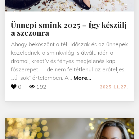
Ünnepi smink 2025 – Így készülj
a szezonra
Ahogy beköszönt a téli időszak és az ünnepek
közelednek, a sminkvilág is átvált: idén a
drámai, kreatív és fényes megjelenés kap
főszerepet — de nem feltétlenül az erőteljes,
"
„túl sok” értelemben. A
…
More...
Ü
0
192
2025.11.27.
n
n
e
p
i
s