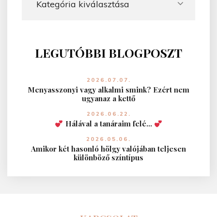
k
2
0
2
LEGUTÓBBI BLOGPOSZT
4
-
2026.07.07.
b
Menyasszonyi vagy alkalmi smink? Ezért nem
e
ugyanaz a kettő
n
2026.06.22.
Hálával a tanáraim felé…
"
2026.05.06.
Amikor két hasonló hölgy valójában teljesen
különböző színtípus