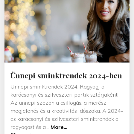
m
i
n
k
2
0
2
5
–
Ünnepi sminktrendek 2024-ben
Í
g
Ünnepi sminktrendek 2024: Ragyogj a
y
karácsonyi és szilveszteri partik sztárjaként!
k
Az ünnepi szezon a csillogás, a merész
é
megjelenés és a kreativitás időszaka. A 2024-
s
es karácsonyi és szilveszteri sminktrendek a
z
"
ragyogást és a
…
More...